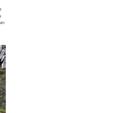
t
s
 an