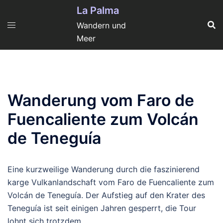
Zum
La Palma
Inhalt
Wandern und
springen
Meer
Wanderung vom Faro de
Fuencaliente zum Volcán
de Teneguía
Eine kurzweilige Wanderung durch die faszinierend
karge Vulkanlandschaft vom Faro de Fuencaliente zum
Volcán de Teneguía. Der Aufstieg auf den Krater des
Teneguía ist seit einigen Jahren gesperrt, die Tour
lohnt sich trotzdem.